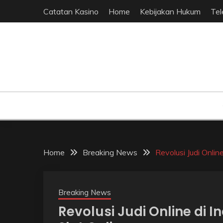
Skip
Catatan Kasino
Home
Kebijakan Hukum
Tel
to
content
Kami Memberikan Anda Kenyamanan Total.
MY COLES
Home
Breaking News
Revolusi Judi Onlin
Breaking News
Revolusi Judi Online di I