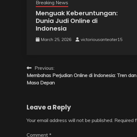
Breaking News
Menguak Keberuntungan:
Dunia Judi Online di
Indonesia
March 25, 2026
victoriousanteater15
Post
Previous:
Membahas Perjudian Online di Indonesia: Tren dan
navigation
Masa Depan
Leave a Reply
Your email address will not be published.
Required 
Comment
*