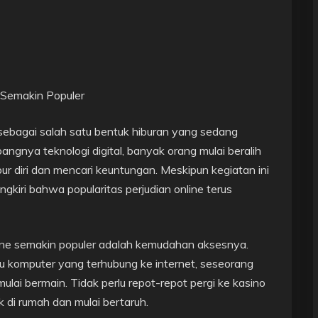
 Semakin Populer
t sebagai salah satu bentuk hiburan yang sedang
ngnya teknologi digital, banyak orang mulai beralih
ur diri dan mencari keuntungan. Meskipun kegiatan ini
ungkiri bahwa popularitas perjudian online terus
line semakin populer adalah kemudahan aksesnya.
komputer yang terhubung ke internet, seseorang
mulai bermain. Tidak perlu repot-repot pergi ke kasino
k di rumah dan mulai bertaruh.