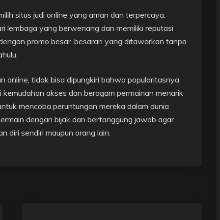
ilih situs judi online yang aman dan terpercaya.
 dari lembaga yang berwenang dan memiliki reputasi
ur dengan promo besar-besaran yang ditawarkan tanpa
hulu.
n online, tidak bisa dipungkiri bahwa popularitasnya
gai kemudahan akses dan beragam permainan menarik
k untuk mencoba peruntungan mereka dalam dunia
u bermain dengan bijak dan bertanggung jawab agar
an diri sendiri maupun orang lain.