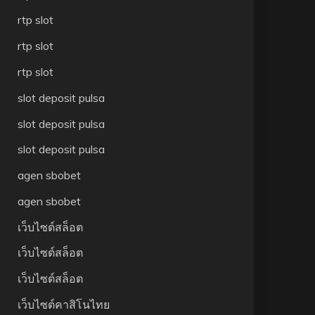
rtp slot
rtp slot
rtp slot
slot deposit pulsa
slot deposit pulsa
slot deposit pulsa
agen sbobet
agen sbobet
เว็บไซต์สล็อต
เว็บไซต์สล็อต
เว็บไซต์สล็อต
เว็บไซต์คาสิโนไทย