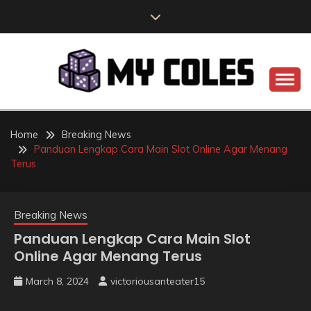
Skip
to
content
Kami Memberikan Anda Kenyamanan Total.
MY COLES
Home
Breaking News
Panduan Lengkap Cara Main Slot Online Agar Menang
Terus
Breaking News
Panduan Lengkap Cara Main Slot
Online Agar Menang Terus
March 8, 2024
victoriousanteater15