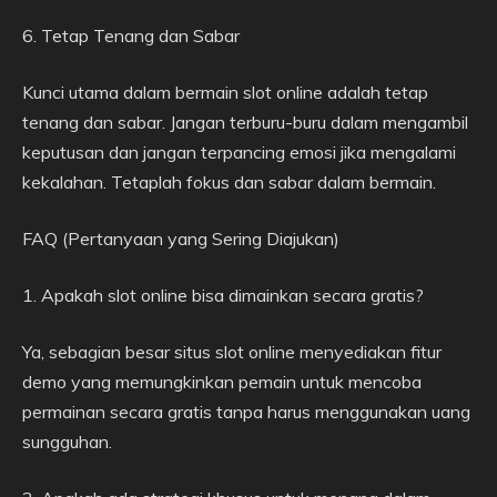
6. Tetap Tenang dan Sabar
Kunci utama dalam bermain slot online adalah tetap
tenang dan sabar. Jangan terburu-buru dalam mengambil
keputusan dan jangan terpancing emosi jika mengalami
kekalahan. Tetaplah fokus dan sabar dalam bermain.
FAQ (Pertanyaan yang Sering Diajukan)
1. Apakah slot online bisa dimainkan secara gratis?
Ya, sebagian besar situs slot online menyediakan fitur
demo yang memungkinkan pemain untuk mencoba
permainan secara gratis tanpa harus menggunakan uang
sungguhan.