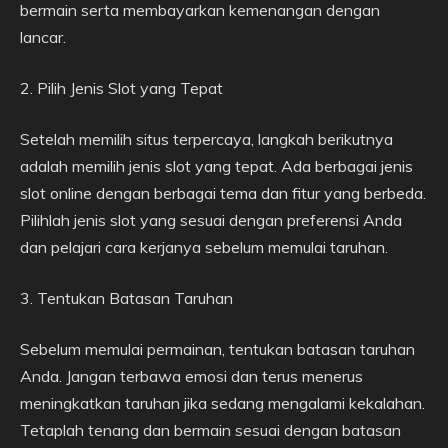
bermain serta membayarkan kemenangan dengan
lancar.
2. Pilih Jenis Slot yang Tepat
Setelah memilih situs terpercaya, langkah berikutnya
adalah memilih jenis slot yang tepat. Ada berbagai jenis
slot online dengan berbagai tema dan fitur yang berbeda.
Pilihlah jenis slot yang sesuai dengan preferensi Anda
dan pelajari cara kerjanya sebelum memulai taruhan.
3. Tentukan Batasan Taruhan
Sebelum memulai permainan, tentukan batasan taruhan
Anda. Jangan terbawa emosi dan terus menerus
meningkatkan taruhan jika sedang mengalami kekalahan.
Tetaplah tenang dan bermain sesuai dengan batasan