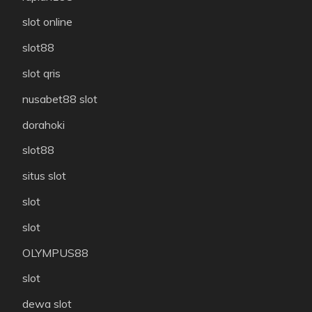
slot online
slot88
slot qris
nusabet88 slot
dorahoki
slot88
situs slot
slot
slot
OLYMPUS88
slot
dewa slot