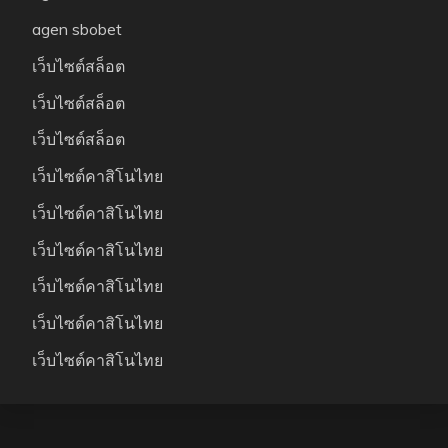
agen sbobet
เว็บไซต์สล็อต
เว็บไซต์สล็อต
เว็บไซต์สล็อต
เว็บไซต์คาสิโนไทย
เว็บไซต์คาสิโนไทย
เว็บไซต์คาสิโนไทย
เว็บไซต์คาสิโนไทย
เว็บไซต์คาสิโนไทย
เว็บไซต์คาสิโนไทย