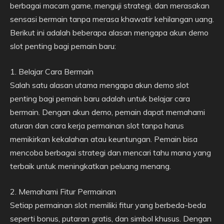
berbagai macam game, menguji strategi, dan merasakan
sensasi bermain tanpa merasa khawatir kehilangan uang.
Berikut ini adalah beberapa alasan mengapa akun demo
slot penting bagi pemain baru:
1. Belajar Cara Bermain
Salah satu alasan utama mengapa akun demo slot
penting bagi pemain baru adalah untuk belajar cara
bermain. Dengan akun demo, pemain dapat memahami
aturan dan cara kerja permainan slot tanpa harus
memikirkan kekalahan atau keuntungan. Pemain bisa
mencoba berbagai strategi dan mencari tahu mana yang
terbaik untuk meningkatkan peluang menang.
2. Memahami Fitur Permainan
Setiap permainan slot memiliki fitur yang berbeda-beda
seperti bonus, putaran gratis, dan simbol khusus. Dengan