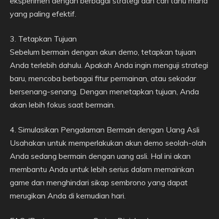
eksperimen dengan berbagai strategi dan cari tahu mana
yang paling efektif.
3. Tetapkan Tujuan
Sebelum bermain dengan akun demo, tetapkan tujuan
Anda terlebih dahulu. Apakah Anda ingin menguji strategi
baru, mencoba berbagai fitur permainan, atau sekadar
bersenang-senang. Dengan menetapkan tujuan, Anda
akan lebih fokus saat bermain.
4. Simulasikan Pengalaman Bermain dengan Uang Asli
Usahakan untuk memperlakukan akun demo seolah-olah
Anda sedang bermain dengan uang asli. Hal ini akan
membantu Anda untuk lebih serius dalam memainkan
game dan menghindari sikap sembrono yang dapat
merugikan Anda di kemudian hari.