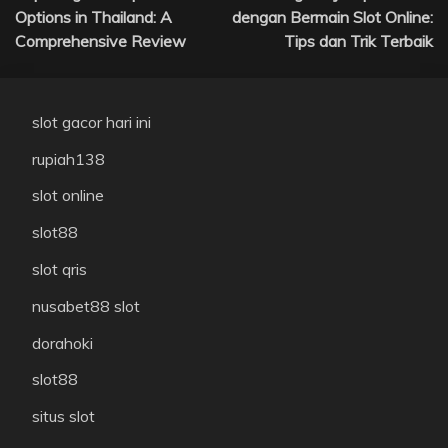
navigation
Options in Thailand: A
dengan Bermain Slot Online:
Comprehensive Review
Tips dan Trik Terbaik
slot gacor hari ini
⁠rupiah138
slot online
slot88
slot qris
nusabet88 slot
dorahoki
slot88
situs slot