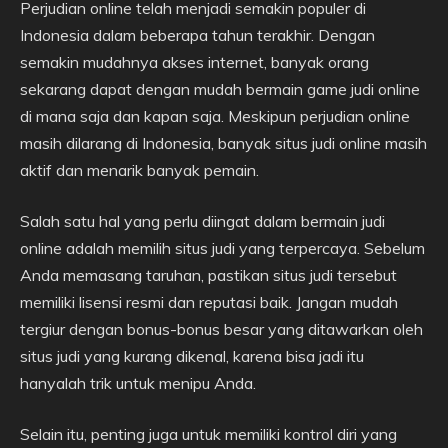
Perjudian online telah menjadi semakin populer di
Indonesia dalam beberapa tahun terakhir. Dengan
semakin mudahnya akses internet, banyak orang
sekarang dapat dengan mudah bermain game judi online
di mana saja dan kapan saja. Meskipun perjudian online
masih dilarang di Indonesia, banyak situs judi online masih
aktif dan menarik banyak pemain.
Salah satu hal yang perlu diingat dalam bermain judi
online adalah memilih situs judi yang terpercaya. Sebelum
Anda memasang taruhan, pastikan situs judi tersebut
memiliki lisensi resmi dan reputasi baik. Jangan mudah
tergiur dengan bonus-bonus besar yang ditawarkan oleh
situs judi yang kurang dikenal, karena bisa jadi itu
hanyalah trik untuk menipu Anda.
Selain itu, penting juga untuk memiliki kontrol diri yang