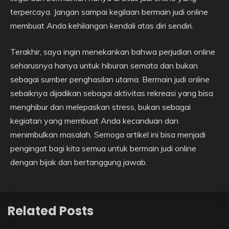
terpercaya. Jangan sampai kegilaan bermain judi online
membuat Anda kehilangan kendali atas diri sendiri.
Terakhir, saya ingin menekankan bahwa perjudian online
seharusnya hanya untuk hiburan semata dan bukan
sebagai sumber penghasilan utama. Bermain judi online
sebaiknya dijadikan sebagai aktivitas rekreasi yang bisa
menghibur dan melepaskan stress, bukan sebagai
kegiatan yang membuat Anda kecanduan dan
menimbulkan masalah. Semoga artikel ini bisa menjadi
pengingat bagi kita semua untuk bermain judi online
dengan bijak dan bertanggung jawab.
Related Posts