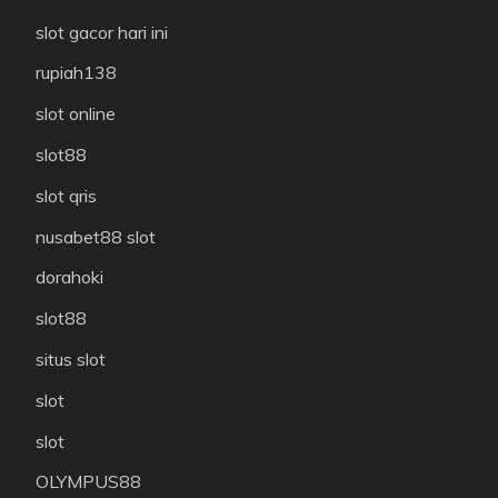
slot gacor hari ini
⁠rupiah138
slot online
slot88
slot qris
nusabet88 slot
dorahoki
slot88
situs slot
slot
slot
OLYMPUS88