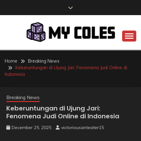
Skip
to
content
Kami Memberikan Anda Kenyamanan Total.
MY COLES
Home
Breaking News
Keberuntungan di Ujung Jari: Fenomena Judi Online di
Indonesia
Breaking News
Keberuntungan di Ujung Jari:
Fenomena Judi Online di Indonesia
December 25, 2025
victoriousanteater15