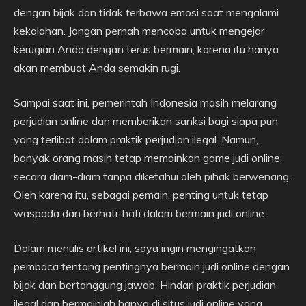
dengan bijak dan tidak terbawa emosi saat mengalami
kekalahan. Jangan pernah mencoba untuk mengejar
kerugian Anda dengan terus bermain, karena itu hanya
akan membuat Anda semakin rugi.
Sampai saat ini, pemerintah Indonesia masih melarang
perjudian online dan memberikan sanksi bagi siapa pun
yang terlibat dalam praktik perjudian ilegal. Namun,
banyak orang masih tetap memainkan game judi online
secara diam-diam tanpa diketahui oleh pihak berwenang.
Oleh karena itu, sebagai pemain, penting untuk tetap
waspada dan berhati-hati dalam bermain judi online.
Dalam menulis artikel ini, saya ingin mengingatkan
pembaca tentang pentingnya bermain judi online dengan
bijak dan bertanggung jawab. Hindari praktik perjudian
ilegal dan bermainlah hanya di situs judi online yang