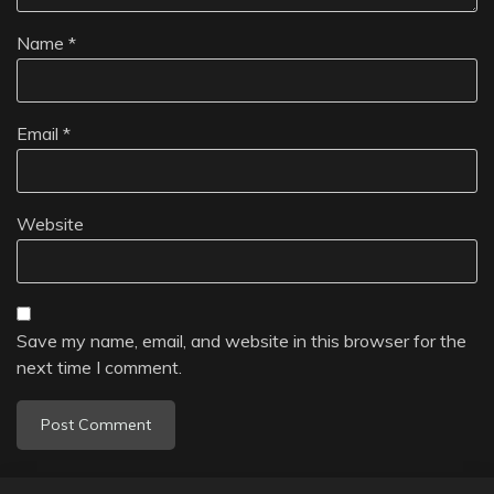
Name
*
Email
*
Website
Save my name, email, and website in this browser for the
next time I comment.