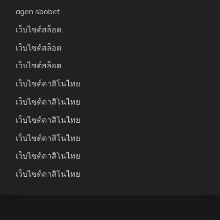
agen sbobet
เว็บไซต์สล็อต
เว็บไซต์สล็อต
เว็บไซต์สล็อต
เว็บไซต์คาสิโนไทย
เว็บไซต์คาสิโนไทย
เว็บไซต์คาสิโนไทย
เว็บไซต์คาสิโนไทย
เว็บไซต์คาสิโนไทย
เว็บไซต์คาสิโนไทย