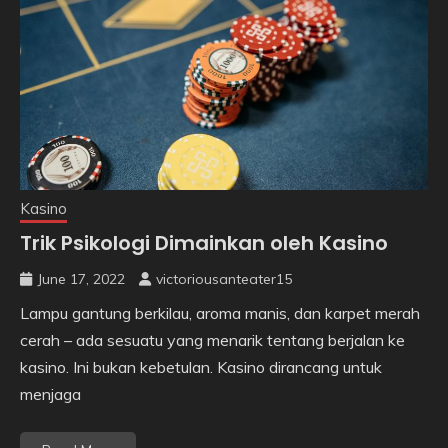
Kasino
Trik Psikologi Dimainkan oleh Kasino
June 17, 2022
victoriousanteater15
Lampu gantung berkilau, aroma manis, dan karpet merah
cerah – ada sesuatu yang menarik tentang berjalan ke
kasino. Ini bukan kebetulan. Kasino dirancang untuk
menjaga